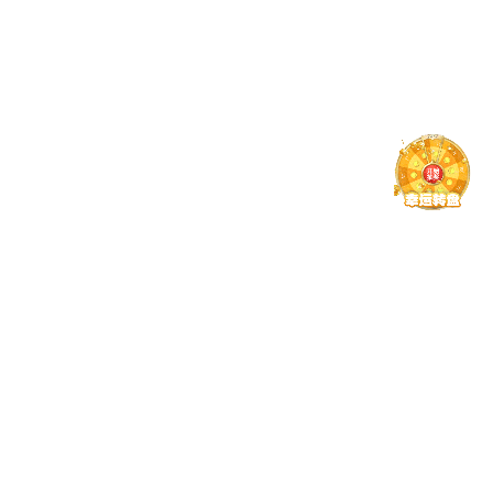
全球足球市场上最强大的品牌之一，也进一步巩固了
他们在欧洲赛场中的统治地位。
同时，通过分析各个时代的大牌球员转会记录，可以
看出，引发市场波动的不仅仅是球员本身实力，还有
背后的商业运作和市场趋势。因此，理解这些数据对
于把握未来转会动态具有重要意义。
3、俱乐部财务状况分析
为了支持这样的高额投入，皇马会计部门必须确保财
务健康。经过多年的精细管理与收入增长，他们已经
建立起相对稳健的财务基础，这为各项大型引援奠定
了良好基础。在赞助合同、比赛日收入以及周边产品
销售等多元化收入来源下，皇马实现了可持续发展。
值得注意的是，在进行大规模投资时，俱乐部还需考