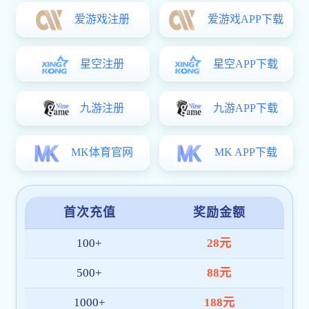
2026-07-02 04:06
34 次阅读
首页
/
体育快讯
近年来，皇家马德里（皇马）在引援方面的表现可谓
是备受瞩目。随着阿扎尔以1.21亿欧元的身价加盟，
皇马的引援费用创下了历史新高。此外，C罗当年的
9400万转会费也让他位列球队引援榜单第四的位置。
这些巨额转会不仅反映了球员个人能力的价值，更展
示了俱乐部在全球足球市场上的雄心与影响力。本文
将从四个方面详细探讨皇马引援的新高点，包括阿扎
尔的加盟意义、历史引援数据对比、俱乐部财务状况
以及未来引援展望，为读者呈现一个全面而深入的分